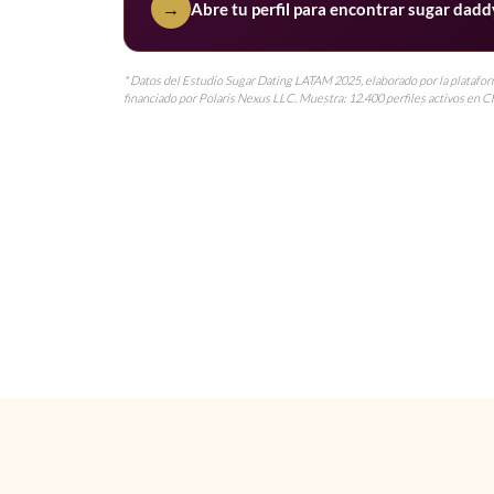
→
Abre tu perfil para encontrar sugar dadd
* Datos del Estudio Sugar Dating LATAM 2025, elaborado por la platafo
financiado por Polaris Nexus LLC. Muestra: 12.400 perfiles activos en Ch