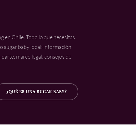
g en Chile. Todo lo que necesitas
o sugar baby ideal: información
 parte, marco legal, consejos de
¿QUÉ ES UNA SUGAR BABY?