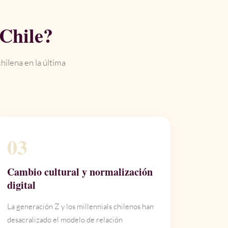
 Chile?
hilena en la última
03
Cambio cultural y normalización
digital
La generación Z y los millennials chilenos han
desacralizado el modelo de relación