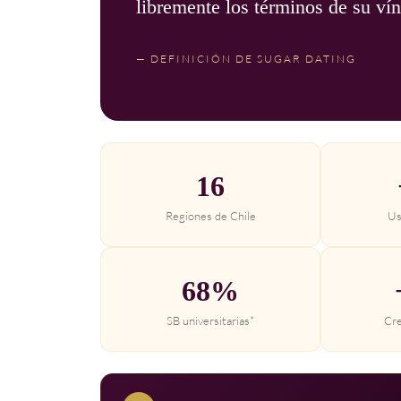
libremente los términos de su vín
— DEFINICIÓN DE SUGAR DATING
16
Regiones de Chile
Us
68%
SB universitarias*
Cre