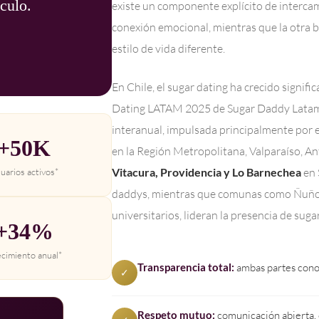
culo.
existe un componente explícito de intercam
conexión emocional, mientras que la otra 
estilo de vida diferente.
En Chile, el sugar dating ha crecido signif
Dating LATAM 2025 de Sugar Daddy Latam,
interanual, impulsada principalmente por e
+50K
en la Región Metropolitana, Valparaíso, A
Vitacura, Providencia y Lo Barnechea
en 
uarios activos*
daddys, mientras que comunas como Ñuñoa
universitarios, lideran la presencia de suga
+34%
cimiento anual*
Transparencia total:
ambas partes conoc
✓
Respeto mutuo:
comunicación abierta, 