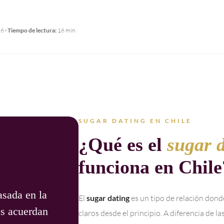
26
•
Tiempo de lectura:
16 min
SUGAR DATING EN CHILE
¿Qué es el
sugar 
funciona en Chile
asada en la
El
sugar dating
es un tipo de relación don
es acuerdan
claros desde el principio. A diferencia de l