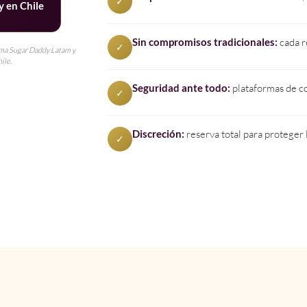
✓
y en Chile
Sin compromisos tradicionales:
cada r
✓
rma Sugar Daddy Latam y
ile.
Seguridad ante todo:
plataformas de co
✓
Discreción:
reserva total para proteger 
✓