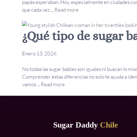
papás esperaban. Hoy, especialmente en ciudades com
que cada vez ...
Read more
¿Qué tipo de sugar ba
Enero 13, 2026
No todas las sugar babies son iguales ni buscan lo mism
Comprender estas diferencias no solo te ayuda a ident
vamos ...
Read more
Sugar Daddy
Chile