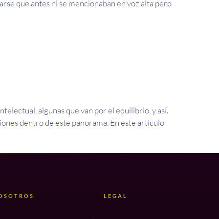
arse que antes ni se mencionaban en voz alta pero
electual, algunas que van por el equilibrio, y así.
xiones dentro de este panorama. En este artículo
OSOTROS
LEGAL