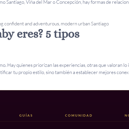
o Santiago, Viña del Mar o Concepción, hay formas de relacion
by eres? 5 tipos
o. Hay quienes priorizan las experiencias, otras que valoran lo int
ificar tu propio estilo, sino también a establecer mejores cone
GUÍAS
COMUNIDAD
N